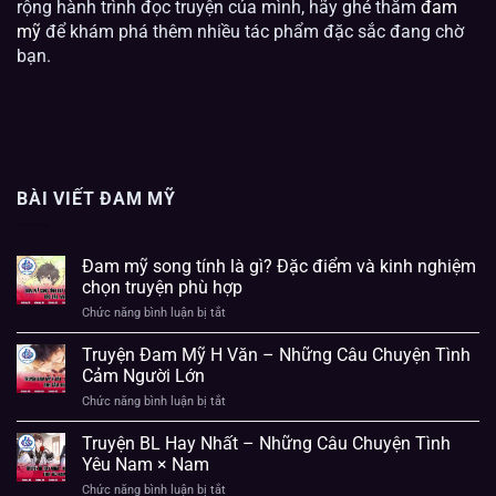
rộng hành trình đọc truyện của mình, hãy ghé thăm
đam
mỹ
để khám phá thêm nhiều tác phẩm đặc sắc đang chờ
bạn.
BÀI VIẾT ĐAM MỸ
Đam mỹ song tính là gì? Đặc điểm và kinh nghiệm
chọn truyện phù hợp
Chức năng bình luận bị tắt
ở
Đam
mỹ
Truyện Đam Mỹ H Văn – Những Câu Chuyện Tình
song
Cảm Người Lớn
tính
là
Chức năng bình luận bị tắt
ở
gì?
Truyện
Đặc
Đam
Truyện BL Hay Nhất – Những Câu Chuyện Tình
điểm
Mỹ
Yêu Nam × Nam
và
H
kinh
Văn
Chức năng bình luận bị tắt
ở
nghiệm