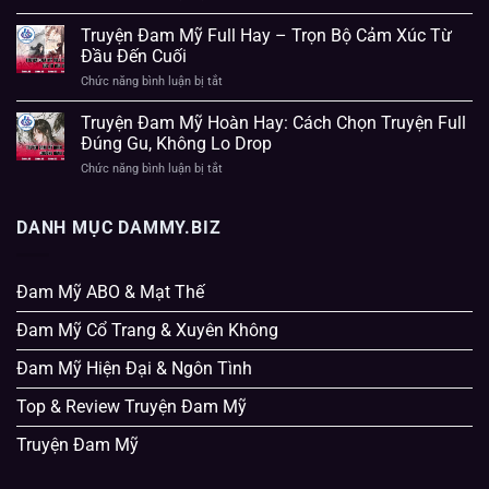
–
Truyện
chọn
Những
BL
Truyện Đam Mỹ Full Hay – Trọn Bộ Cảm Xúc Từ
truyện
Câu
Hay
phù
Đầu Đến Cuối
Chuyện
Nhất
hợp
Tình
–
Chức năng bình luận bị tắt
ở
Cảm
Những
Truyện
Người
Câu
Đam
Truyện Đam Mỹ Hoàn Hay: Cách Chọn Truyện Full
Lớn
Chuyện
Mỹ
Đúng Gu, Không Lo Drop
Tình
Full
Yêu
Hay
Chức năng bình luận bị tắt
ở
Nam
–
Truyện
×
Trọn
Đam
Nam
Bộ
Mỹ
DANH MỤC DAMMY.BIZ
Cảm
Hoàn
Xúc
Hay:
Từ
Cách
Đầu
Chọn
Đam Mỹ ABO & Mạt Thế
Đến
Truyện
Cuối
Full
Đam Mỹ Cổ Trang & Xuyên Không
Đúng
Gu,
Đam Mỹ Hiện Đại & Ngôn Tình
Không
Lo
Drop
Top & Review Truyện Đam Mỹ
Truyện Đam Mỹ