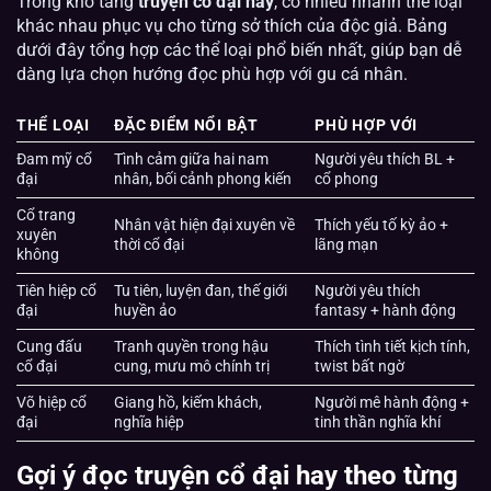
Trong kho tàng
truyện cổ đại hay
, có nhiều nhánh thể loại
khác nhau phục vụ cho từng sở thích của độc giả. Bảng
dưới đây tổng hợp các thể loại phổ biến nhất, giúp bạn dễ
dàng lựa chọn hướng đọc phù hợp với gu cá nhân.
THỂ LOẠI
ĐẶC ĐIỂM NỔI BẬT
PHÙ HỢP VỚI
Đam mỹ cổ
Tình cảm giữa hai nam
Người yêu thích BL +
đại
nhân, bối cảnh phong kiến
cổ phong
Cổ trang
Nhân vật hiện đại xuyên về
Thích yếu tố kỳ ảo +
xuyên
thời cổ đại
lãng mạn
không
Tiên hiệp cổ
Tu tiên, luyện đan, thế giới
Người yêu thích
đại
huyền ảo
fantasy + hành động
Cung đấu
Tranh quyền trong hậu
Thích tình tiết kịch tính,
cổ đại
cung, mưu mô chính trị
twist bất ngờ
Võ hiệp cổ
Giang hồ, kiếm khách,
Người mê hành động +
đại
nghĩa hiệp
tinh thần nghĩa khí
Gợi ý đọc truyện cổ đại hay theo từng