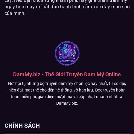
cậy. Nếu bạn chưa từng khám phá, hãy ghé thăm
đam mỹ
ngay hôm nay để bắt đầu hành trình cảm xúc đầy màu sắc
của mình.
DamMy.biz - Thế Giới Truyện Đam Mỹ Online
Nơi hội tụ những bộ truyện đam mỹ chọn lọc hay nhất, từ cổ đại,
hiện đại, mạt thế cho đến hệ thống, vô hạn lưu. Đọc truyện hoàn
toàn miễn phí, giao diện mượt mà và cập nhật nhanh nhất tại
DamMy.biz.
CHÍNH SÁCH