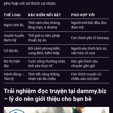
phù hợp với sở thích cá nhân:
THỂ LOẠI
ĐẶC ĐIỂM NỔI BẬT
PHÙ HỢP VỚI
Tình cảm nhẹ nhàng,
Người mới bắt đầu đọc
Ngôn tình BL
lãng mạn, ít drama
đam mỹ
Huyền huyễn
Thế giới tu tiên, phép
Fan thích yếu tố fantasy
đam mỹ
thuật, kỳ ảo
Bối cảnh phong kiến,
Người yêu thích lịch sử,
Cổ đại BL
cung đình, kiếm hiệp
văn hóa cổ xưa
Đô thị hiện
Cuộc sống thường nhật,
Độc giả thích câu
đại
tình yêu thực tế
chuyện gần gũi
Hành động –
Tình tiết căng thẳng,
Fan thích truyện có
Tâm lý
nhân vật đa chiều
chiều sâu nội tâm
Trải nghiệm đọc truyện tại dammy.biz
– lý do nên giới thiệu cho bạn bè