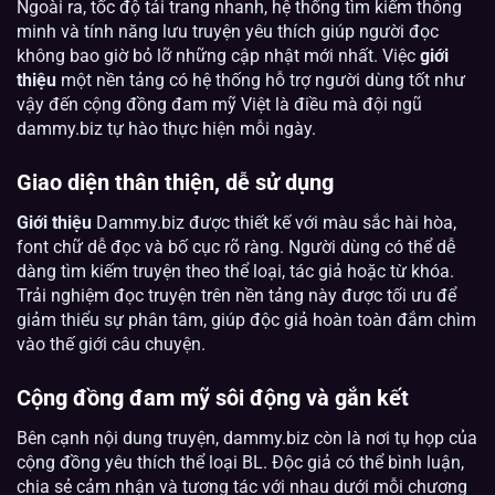
Ngoài ra, tốc độ tải trang nhanh, hệ thống tìm kiếm thông
minh và tính năng lưu truyện yêu thích giúp người đọc
không bao giờ bỏ lỡ những cập nhật mới nhất. Việc
giới
thiệu
một nền tảng có hệ thống hỗ trợ người dùng tốt như
vậy đến cộng đồng đam mỹ Việt là điều mà đội ngũ
dammy.biz tự hào thực hiện mỗi ngày.
Giao diện thân thiện, dễ sử dụng
Giới thiệu
Dammy.biz được thiết kế với màu sắc hài hòa,
font chữ dễ đọc và bố cục rõ ràng. Người dùng có thể dễ
dàng tìm kiếm truyện theo thể loại, tác giả hoặc từ khóa.
Trải nghiệm đọc truyện trên nền tảng này được tối ưu để
giảm thiểu sự phân tâm, giúp độc giả hoàn toàn đắm chìm
vào thế giới câu chuyện.
Cộng đồng đam mỹ sôi động và gắn kết
Bên cạnh nội dung truyện, dammy.biz còn là nơi tụ họp của
cộng đồng yêu thích thể loại BL. Độc giả có thể bình luận,
chia sẻ cảm nhận và tương tác với nhau dưới mỗi chương