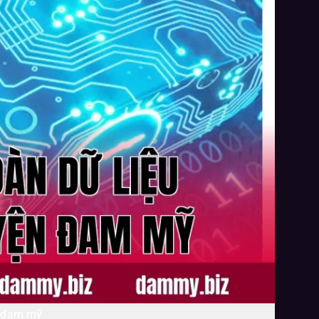
n đam mỹ