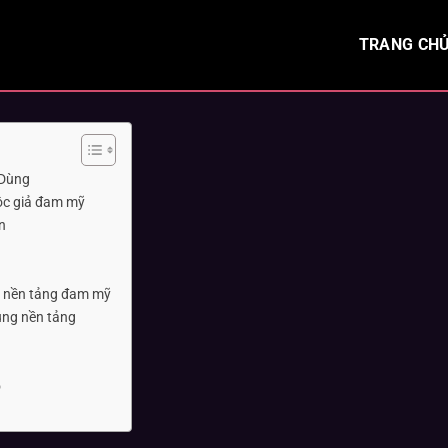
TRANG CH
 Dùng
độc giả đam mỹ
n
ủa nền tảng đam mỹ
ụng nền tảng
o