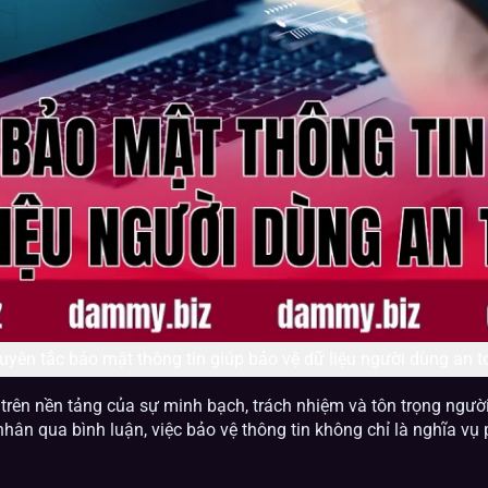
uyên tắc bảo mật thông tin giúp bảo vệ dữ liệu người dùng an t
rên nền tảng của sự minh bạch, trách nhiệm và tôn trọng ngườ
hân qua bình luận, việc bảo vệ thông tin không chỉ là nghĩa vụ