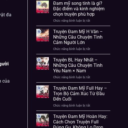
Đam mỹ song tính là gì?
Đặc điểm và kinh nghiệm
chọn truyện phù hợp
vật đa
Chức năng bình luận bị tắt
ở
Đam
mỹ
Truyện Đam Mỹ H Văn –
song
Những Câu Chuyện Tình
tính
Cảm Người Lớn
là
gì?
Chức năng bình luận bị tắt
ở
Đặc
Truyện
điểm
Đam
Truyện BL Hay Nhất –
và
Mỹ
gười
kinh
Những Câu Chuyện Tình
H
nghiệm
Yêu Nam × Nam
Văn
chọn
–
truyện
Chức năng bình luận bị tắt
ở
Những
h của
phù
Truyện
Câu
hợp
BL
Truyện Đam Mỹ Full Hay –
Chuyện
Hay
Tình
Trọn Bộ Cảm Xúc Từ Đầu
Nhất
Cảm
Đến Cuối
–
Người
Những
Lớn
Chức năng bình luận bị tắt
ở
Câu
Truyện
Chuyện
Đam
Truyện Đam Mỹ Hoàn Hay:
Tình
Mỹ
Yêu
Cách Chọn Truyện Full
Full
Nam
Đúng Gu, Không Lo Drop
Hay