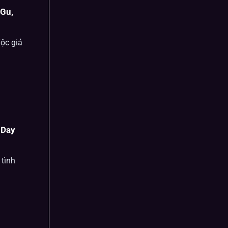
Gu,
ộc giả
 Day
tình