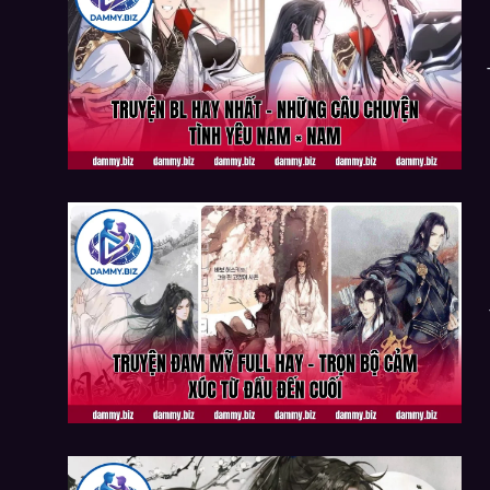
TÌNH YÊU NAM × NAM
TRUYỆN ĐAM MỸ FULL HAY – TRỌN BỘ CẢM XÚC
TỪ ĐẦU ĐẾN CUỐI
TRUYỆN ĐAM MỸ HOÀN – TOP TRUYỆN FULL