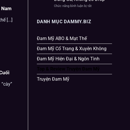
×
–
Nam
Chức năng bình luận bị tắt
ở
Trọn
× Nam
Truyện
Bộ
Đam
Cảm
Mỹ
ế [...]
DANH MỤC DAMMY.BIZ
Xúc
Hoàn
Từ
Hay:
Đầu
Cách
Đến
Chọn
Đam Mỹ ABO & Mạt Thế
Cuối
Truyện
Full
Đam Mỹ Cổ Trang & Xuyên Không
Đúng
Gu,
Đam Mỹ Hiện Đại & Ngôn Tình
Không
Lo
Drop
Top & Review Truyện Đam Mỹ
Cuối
Truyện Đam Mỹ
 “cày”