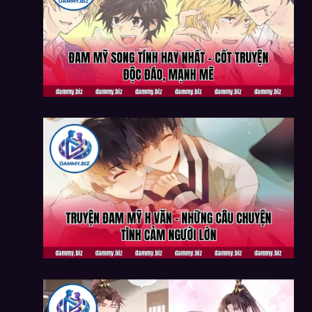
TRUYỆN ĐAM MỸ H VĂN – NHỮNG CÂU CHUYỆN
TÌNH CẢM NGƯỜI LỚN
TRUYỆN BL HAY NHẤT – NHỮNG CÂU CHUYỆN