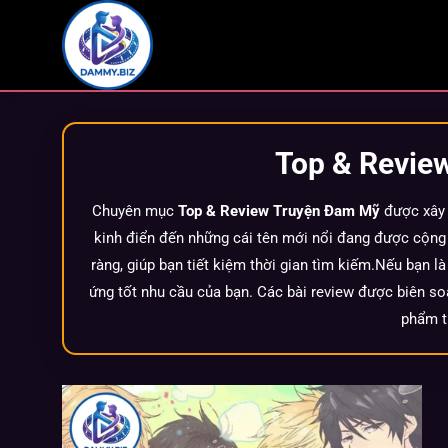
Bỏ
qua
nội
dung
Top & Revie
Chuyên mục
Top & Review Truyện Đam Mỹ
được xây 
kinh điển đến những cái tên mới nổi đang được cộng đ
ràng, giúp bạn tiết kiệm thời gian tìm kiếm.Nếu bạn l
ứng tốt nhu cầu của bạn. Các bài review được biên soạ
phẩm t
ĐAM MỸ SONG TÍNH HAY NHẤT – CỐT TRUYỆN
ĐỘC ĐÁO, MẠNH MẼ