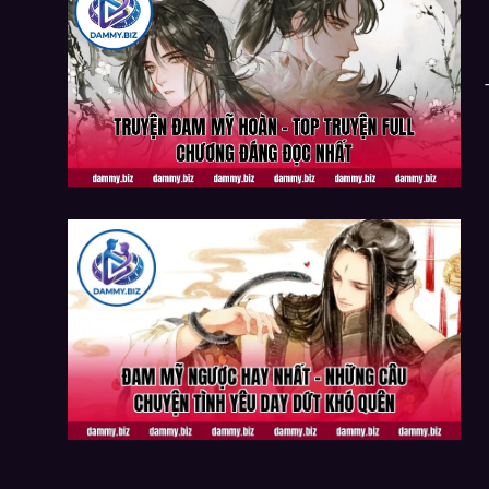
CHƯƠNG ĐÁNG ĐỌC NHẤT
ĐAM MỸ NGƯỢC HAY NHẤT – NHỮNG CÂU
CHUYỆN TÌNH YÊU DAY DỨT KHÓ QUÊN