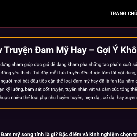
TRANG CH
w Truyện Đam Mỹ Hay – Gợi Ý Khô
dựng nhằm giúp độc giả dễ dàng khám phá những tác phẩm xuất sắc 
ồng yêu thích. Tại đây, mỗi tựa truyện đều được tóm tắt nội dung, 
à người mới bắt đầu tiếp cận thể loại
đam mỹ
hay đã là fan lâu năm 
n kỹ lưỡng, bám sát cốt truyện, tuyến nhân vật và cảm xúc tổng thể
huộc nhiều thể loại phụ như huyền huyễn, hiện đại, cổ đại hay xuyên
Đam mỹ song tính là gì? Đặc điểm và kinh nghiệm chọn t