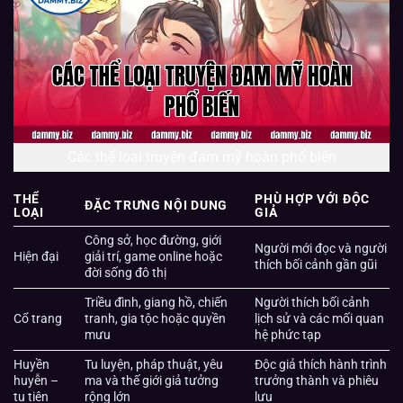
Các thể loại truyện đam mỹ hoàn phổ biến
THỂ
PHÙ HỢP VỚI ĐỘC
ĐẶC TRƯNG NỘI DUNG
LOẠI
GIẢ
Công sở, học đường, giới
Người mới đọc và người
Hiện đại
giải trí, game online hoặc
thích bối cảnh gần gũi
đời sống đô thị
Triều đình, giang hồ, chiến
Người thích bối cảnh
Cổ trang
tranh, gia tộc hoặc quyền
lịch sử và các mối quan
mưu
hệ phức tạp
Huyền
Tu luyện, pháp thuật, yêu
Độc giả thích hành trình
huyễn –
ma và thế giới giả tưởng
trưởng thành và phiêu
tu tiên
rộng lớn
lưu