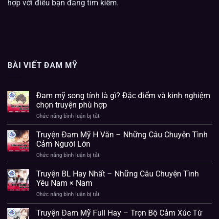
hợp với điều bạn đang tìm kiếm.
BÀI VIẾT ĐAM MỸ
Đam mỹ song tính là gì? Đặc điểm và kinh nghiệm
chọn truyện phù hợp
Chức năng bình luận bị tắt
ở
Đam
mỹ
Truyện Đam Mỹ H Văn – Những Câu Chuyện Tình
song
Cảm Người Lớn
tính
là
Chức năng bình luận bị tắt
ở
gì?
Truyện
Đặc
Đam
Truyện BL Hay Nhất – Những Câu Chuyện Tình
điểm
Mỹ
Yêu Nam × Nam
và
H
kinh
Văn
Chức năng bình luận bị tắt
ở
nghiệm
–
Truyện
chọn
Những
BL
Truyện Đam Mỹ Full Hay – Trọn Bộ Cảm Xúc Từ
truyện
Câu
Hay
phù