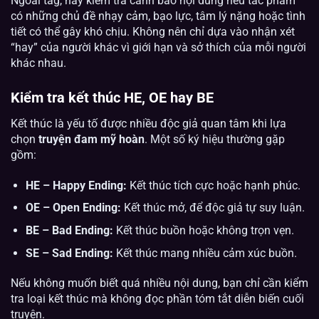
Ngoài tag, hãy kiểm tra cảnh báo nội dung nếu tác phẩm
có những chủ đề nhạy cảm, bạo lực, tâm lý nặng hoặc tình
tiết có thể gây khó chịu. Không nên chỉ dựa vào nhận xét
“hay” của người khác vì giới hạn và sở thích của mỗi người
khác nhau.
Kiểm tra kết thúc HE, OE hay BE
Kết thúc là yếu tố được nhiều độc giả quan tâm khi lựa
chọn
truyện đam mỹ hoàn
. Một số ký hiệu thường gặp
gồm:
HE – Happy Ending:
Kết thúc tích cực hoặc hạnh phúc.
OE – Open Ending:
Kết thúc mở, để độc giả tự suy luận.
BE – Bad Ending:
Kết thúc buồn hoặc không trọn vẹn.
SE – Sad Ending:
Kết thúc mang nhiều cảm xúc buồn.
Nếu không muốn biết quá nhiều nội dung, bạn chỉ cần kiểm
tra loại kết thúc mà không đọc phần tóm tắt diễn biến cuối
truyện.