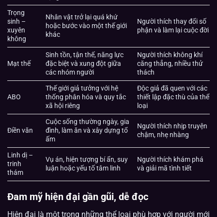
Trọng
Nhân vật trở lại quá khứ
sinh –
Người thích thay đổi số
hoặc bước vào một thế giới
xuyên
phận và làm lại cuộc đời
khác
không
Sinh tồn, tận thế, năng lực
Người thích không khí
Mạt thế
đặc biệt và xung đột giữa
căng thẳng, nhiều thử
các nhóm người
thách
Thế giới giả tưởng với hệ
Độc giả đã quen với các
ABO
thống phân hóa và quy tắc
thiết lập đặc thù của thể
xã hội riêng
loại
Cuộc sống thường ngày, gia
Người thích nhịp truyện
Điền văn
đình, làm ăn và xây dựng tổ
chậm, nhẹ nhàng
ấm
Linh dị –
Vụ án, hiện tượng bí ẩn, suy
Người thích khám phá
trinh
luận hoặc yếu tố tâm linh
và giải mã tình tiết
thám
Đam mỹ hiện đại gần gũi, dễ đọc
Hiện đại là một trong những thể loại phù hợp với người mới